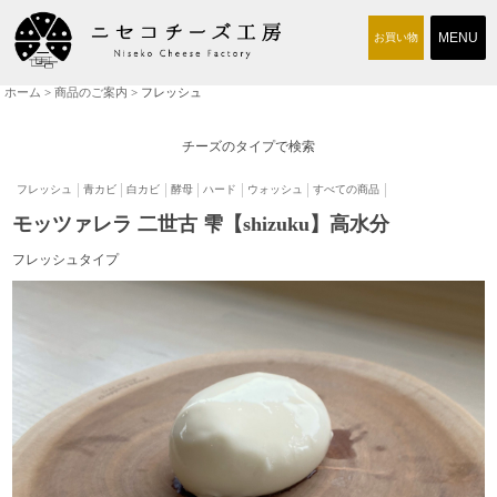
お買い物
ホーム
>
商品のご案内
> フレッシュ
商品のご案内
チーズ工房について
チーズのタイプで検索
取り扱い店
フレッシュ
青カビ
白カビ
酵母
ハード
ウォッシュ
すべての商品
モッツァレラ 二世古 雫【shizuku】高水分
交通アクセス
フレッシュタイプ
求人情報
お問い合わせ