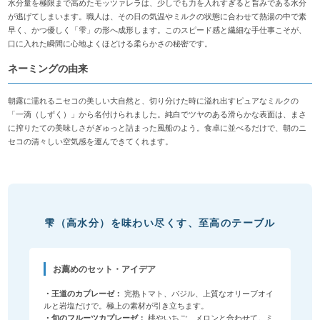
水分量を極限まで高めたモッツァレラは、少しでも力を入れすぎると旨みである水分
が逃げてしまいます。職人は、その日の気温やミルクの状態に合わせて熱湯の中で素
早く、かつ優しく「雫」の形へ成形します。このスピード感と繊細な手仕事こそが、
口に入れた瞬間に心地よくほどける柔らかさの秘密です。
ネーミングの由来
朝露に濡れるニセコの美しい大自然と、切り分けた時に溢れ出すピュアなミルクの
「一滴（しずく）」から名付けられました。純白でツヤのある滑らかな表面は、まさ
に搾りたての美味しさがぎゅっと詰まった風船のよう。食卓に並べるだけで、朝のニ
セコの清々しい空気感を運んできてくれます。
雫（高水分）を味わい尽くす、至高のテーブル
お薦めのセット・アイデア
・王道のカプレーゼ：
完熟トマト、バジル、上質なオリーブオイ
ルと岩塩だけで。極上の素材が引き立ちます。
・旬のフルーツカプレーゼ：
桃やいちご、メロンと合わせて。ミ