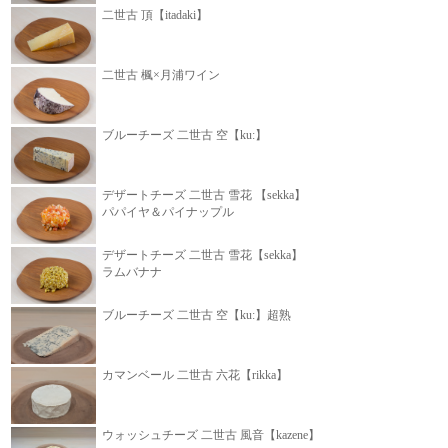
二世古 頂【itadaki】
二世古 楓×月浦ワイン
ブルーチーズ 二世古 空【ku:】
デザートチーズ 二世古 雪花 【sekka】
パパイヤ＆パイナップル
デザートチーズ 二世古 雪花【sekka】
ラムバナナ
ブルーチーズ 二世古 空【ku:】超熟
カマンベール 二世古 六花【rikka】
ウォッシュチーズ 二世古 風音【kazene】