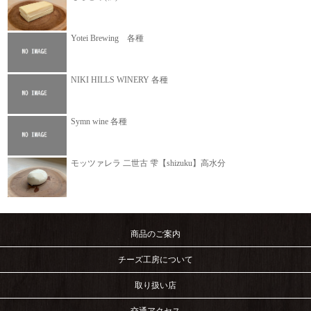
Yotei Brewing 各種
NIKI HILLS WINERY 各種
Symn wine 各種
モッツァレラ 二世古 雫【shizuku】高水分
商品のご案内
チーズ工房について
取り扱い店
交通アクセス