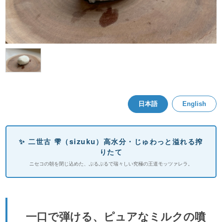
日本語
English
✨ 二世古 雫（sizuku）高水分・じゅわっと溢れる搾
りたて
ニセコの朝を閉じ込めた、ぷるぷるで瑞々しい究極の王道モッツァレラ。
一口で弾ける、ピュアなミルクの噴