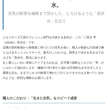
水。
生乳の鮮度を極限まで活かした、とろけるような「高水
分」仕立て
ニセコチーズ工房のフレッシュ部門を代表する名作が、この「二世古 雫
（sizuku）高水分」です。
近隣の契約牧場から毎朝届く搾りたての生乳を使い、職人が絶妙な力加減で練
り上げるモッツァレラチーズ。最大のこだわりは、限界まで水分を含ませて仕
上げる「高水分」製法にあります。
丸く愛らしい白い球体にナイフを入れれば、文字通り新鮮なミルクの「雫」が
じゅわっと溢れ出します。繊維の1本1本から溢れる圧倒的なみずみずしさと、
濃厚な甘み。まるでニセコの牧場で淹れたてのミルクをそのまま食べているか
のような、鮮烈な感動をお届けします。
職人のこだわり：「生きた生乳」をスピード成形