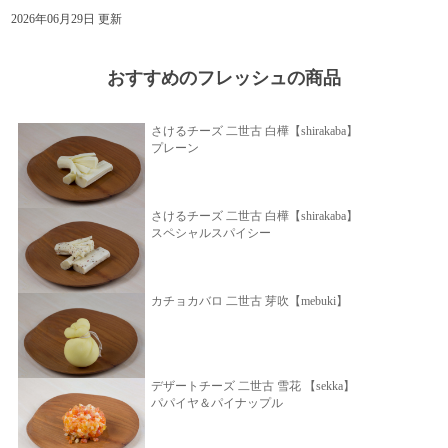
2026年06月29日 更新
おすすめのフレッシュの商品
さけるチーズ 二世古 白樺【shirakaba】
プレーン
さけるチーズ 二世古 白樺【shirakaba】
スペシャルスパイシー
カチョカバロ 二世古 芽吹【mebuki】
デザートチーズ 二世古 雪花 【sekka】
パパイヤ＆パイナップル