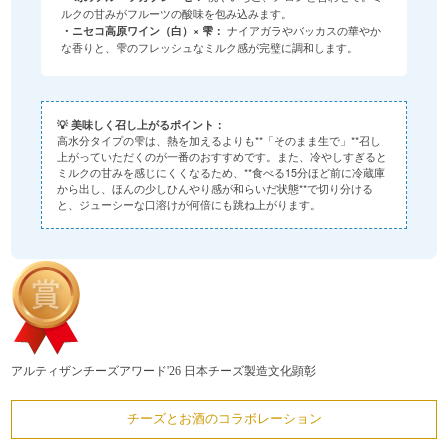
ルクの甘みがフルーツの酸味を包み込みます。
・ニセコ高原ワイン（白）× 雫：
ナイアガラやバッカスの華やか
な香りと、雫のフレッシュなミルク感が完璧に調和します。
💡
美味しく召し上がるポイント：
高水分タイプの雫は、熱を加えるよりも**「そのまま生で」**召し
上がっていただくのが一番のおすすめです。また、冷やしすぎると
ミルクの甘みを感じにくくなるため、**食べる15分ほど前に冷蔵庫
から出し、ほんの少しひんやり感が和らいだ状態**で切り分ける
と、ジューシーな口溶けが何倍にも跳ね上がります。
アルティザンチーズアワード'26 日本チーズ製造文化顕彰
チーズとお酒のコラボレーション