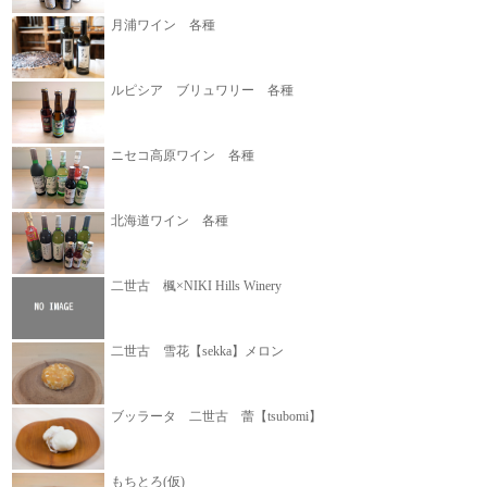
月浦ワイン 各種
ルピシア ブリュワリー 各種
ニセコ高原ワイン 各種
北海道ワイン 各種
二世古 楓×NIKI Hills Winery
二世古 雪花【sekka】メロン
ブッラータ 二世古 蕾【tsubomi】
もちとろ(仮)