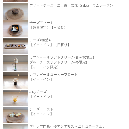
デザートチーズ 二世古 雪花【sekka】ラムレーズン
チーズアソート
【数量限定】【日替り】
チーズ4種盛り
【イートイン】【日替り】
カマンベールソフトクリーム(春～秋限定)
ブルーチーズソフトクリーム(冬限定)
【イートイン限定】
カマンベールコーヒーフロート
【イートイン】
のむチーズ
【イートイン】
チーズトースト
【イートイン】
プリン専門店小樽アンデリス × ニセコチーズ工房