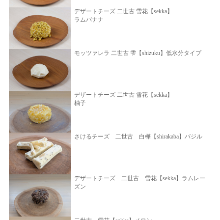
デザートチーズ 二世古 雪花【sekka】
ラムバナナ
モッツァレラ 二世古 雫【shizuku】低水分タイプ
デザートチーズ 二世古 雪花【sekka】
柚子
さけるチーズ 二世古 白樺【shirakaba】バジル
デザートチーズ 二世古 雪花【sekka】ラムレー
ズン