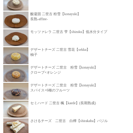
酸凝固 二世古 粉雪【konayuki】
長熟-affine-
モッツァレラ 二世古 雫【shizuku】低水分タイプ
デザートチーズ 二世古 雪花【sekka】
柚子
デザートチーズ 二世古 粉雪【konayuki】
クローブ×オレンジ
デザートチーズ 二世古 粉雪【konayuki】
スパイス×6種のフルーツ
セミハード 二世古 楓【kaede】(長期熟成)
さけるチーズ 二世古 白樺【shirakaba】バジル