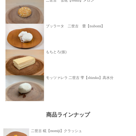
二世古 雪花【sekka】メロン
ブッラータ 二世古 蕾【tsubomi】
もちとろ(仮)
モッツァレラ 二世古 雫【shizuku】高水分
商品ラインナップ
二世古 椛【momiji】クラッシュ