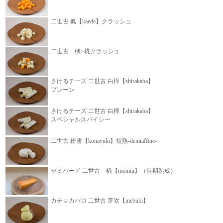
二世古 楓【kaede】クラッシュ
二世古 楓×椛クラッシュ
さけるチーズ 二世古 白樺【shirakaba】
プレーン
さけるチーズ 二世古 白樺【shirakaba】
スペシャルスパイシー
二世古 粉雪【konayuki】短熟-demiaffine-
セミハード 二世古 椛【momiji】（長期熟成）
カチョカバロ 二世古 芽吹【mebuki】