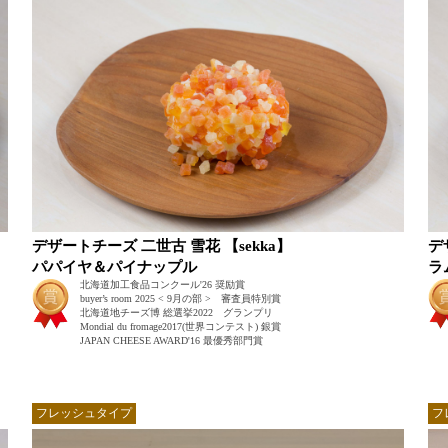
デザートチーズ 二世古 雪花 【sekka】
デ
パパイヤ＆パイナップル
ラ
北海道加工食品コンクール'26 奨励賞
buyer’s room 2025 < 9月の部 > 審査員特別賞
北海道地チーズ博 総選挙2022 グランプリ
Mondial du fromage2017(世界コンテスト) 銀賞
JAPAN CHEESE AWARD'16 最優秀部門賞
フレッシュタイプ
フ