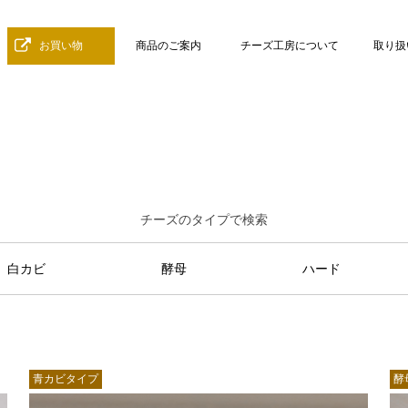
お買い物
商品のご案内
チーズ工房について
取り扱
チーズのタイプで検索
白カビ
酵母
ハード
青カビタイプ
酵