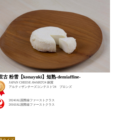
古 粉雪【konayuki】短熟-demiaffine-
JAPAN CHEESE AWARD'24 銅賞
アルティザンチーズコンテスト'24 ブロンズ
2024JAL国際線ファーストクラス
2016JAL国際線ファーストクラス
母タイプ