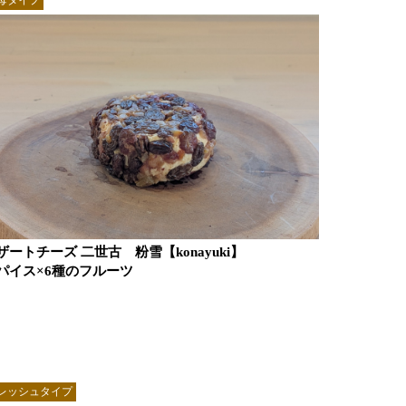
ザートチーズ 二世古 粉雪【konayuki】
パイス×6種のフルーツ
レッシュタイプ