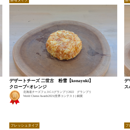
デザートチーズ 二世古 粉雪【konayuki】
デ
クローブ×オレンジ
ス
北海道チーズフェスC-1グランプリ2022 グランプリ
World Cheese Awards2021(世界コンテスト) 銅賞
フレッシュタイプ
フ