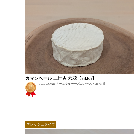
カマンベール 二世古 六花【rikka】
ALL JAPAN ナチュラルチーズコンテスト'25 金賞
フレッシュタイプ