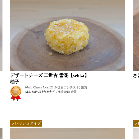
デザートチーズ 二世古 雪花【sekka】
さ
柚子
World Cheese Award2019(世界コンテスト) 銅賞
ALL JAPAN ﾅﾁｭﾗﾙﾁｰｽﾞｺﾝﾃｽﾄ2018 金賞
フレッシュタイプ
フ