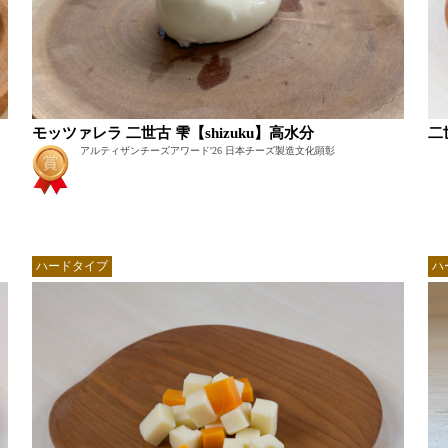
二
モッツァレラ 二世古 雫【shizuku】高水分
アルティザンチーズアワード'26 日本チーズ製造文化顕彰
ハードタイプ
ハ