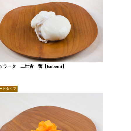
ッラータ 二世古 蕾【tsubomi】
ードタイプ