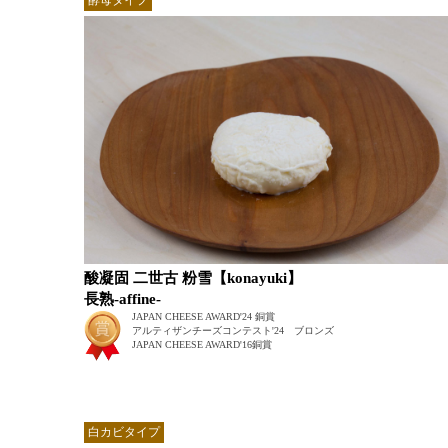
酸凝固 二世古 粉雪【konayuki】
長熟-affine-
JAPAN CHEESE AWARD'24 銅賞
アルティザンチーズコンテスト'24 ブロンズ
JAPAN CHEESE AWARD'16銅賞
白カビタイプ