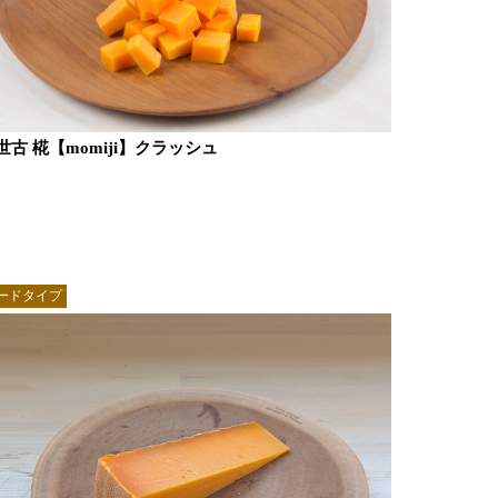
世古 椛【momiji】クラッシュ
ードタイプ