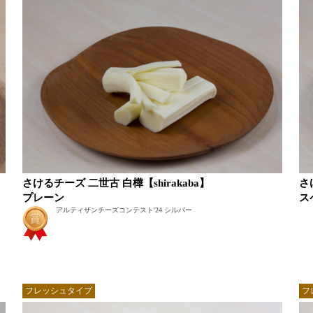
さけるチーズ 二世古 白樺【shirakaba】
さ
プレーン
ス
アルティザンチーズコンテスト'24 シルバー
フレッシュタイプ
フ