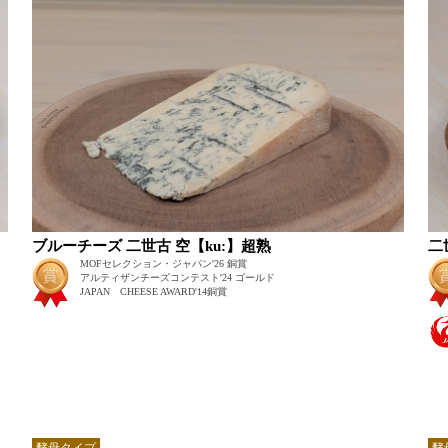
ブルーチーズ 二世古 空【ku:】超熟
二世
MOFセレクション・ジャパン'26 銅賞
アルティザンチーズコンテスト'24 ゴールド
JAPAN CHEESE AWARD'14銅賞
酵母タイプ
酵